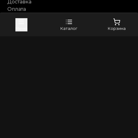
Доставка
Оплата
Возврат и обмен
Каталог
Меню
Каталог
Корзина
Анальные игрушки
Бдсм, фетиш
Косметика с феромонами
Компания
Контакты
Бренды
4sexdreaM
Adrien Lastic
+79373982024
8(800)5506265
info@erross.ru
©
2026
Все права защищены | Erross - первый маркетплейс
18+. Интернет магазин для взрослых! Секс шоп с
анонимной доставкой по России
Политика конфиденциальности