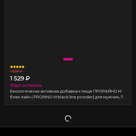
1 529
₽
1 529
₽
135
шт осталось
Биологически активная добавка к пище ПРОРАЙНО М
блек лайн ( PRORINO M black line powder) для мужчин, 7
пак. по 5 гр. (М)
Загрузка