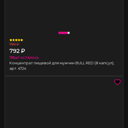
792
₽
792
₽
118
шт осталось
Концентрат пищевой для мужчин BULL RED (8 капсул),
арт. 4724