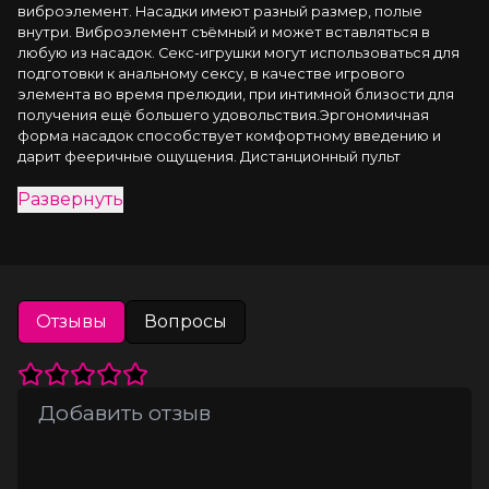
виброэлемент. Насадки имеют разный размер, полые 
внутри. Виброэлемент съёмный и может вставляться в 
любую из насадок. Секс-игрушки могут использоваться для 
подготовки к анальному сексу, в качестве игрового 
элемента во время прелюдии, при интимной близости для 
получения ещё большего удовольствия.Эргономичная 
форма насадок способствует комфортному введению и 
дарит фееричные ощущения. Дистанционный пульт 
управления позволяет любому из партнёров переключать 
Развернуть
виброрежимы во время занятий любовью.Эротические 
аксессуары изготовлены из приятного на ощупь материала. 
Просты в использовании и уходе.Управление вибрацией с 
помощью кнопки на корпусе виброэлементаВключение/
выключение вибрации: нажать и несколько секунд 
удерживать кнопку на корпусе вибропули. Должен 
Отзывы
Вопросы
загореться/погаснуть световой индикатор.Переключение 
виброрежимов: краткое нажатие той же 
кнопки.Управление вибрацией с помощью дистанционного 
пульта управленияВключить изделие: нажать и несколько 
секунд удерживать кнопку на корпусе вибропули. Должен 
загореться световой индикатор.Включить пульт: нажать и 
удерживать соответствующую кнопку на пульте пока не 
мигнёт световой индикатор.Включение/переключение 
виброрежимов: краткое нажатие соответствующей кнопки 