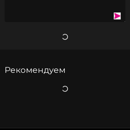
на пульте.Выключить вибрацию и пульт: нажать и несколько 
секунд удерживать соответствующую кнопку на 
пульте.Выключить изделие: нажать и несколько секунд 
удерживать кнопку на корпусе вибропули. Должен 
погаснуть световой индикатор.Совместно с изделиями 
рекомендуется применять гель-лубрикант «SexToys 3 в 1» и 
очищающий спрей с антимикробным эффектом ClearToy для 
Загрузка
экспресс-обработки.Тип зарядного устройства: 
виброэлемент - USB-провод, дистанционный пульт – 
батарейка CR2032,1 шт. &#40,в комплекте&#41,.
Рекомендуем
Загрузка