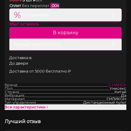
3 657
₽
3 657
₽
опт
Сплит
без переплат
004
%
Хочу дешевле
65
шт осталось
В корзину
В кредит или рассрочку
Доставка в
До двери
Доставка от 5000 бесплатно ₽
Бренд:
S-HANDE
Пол
Унисекс
Страна
Китай
Вибрация
Да
Материал
СИЛИКОН
Тип управления
Дистанционный пульт
Все характеристики
Лучший отзыв