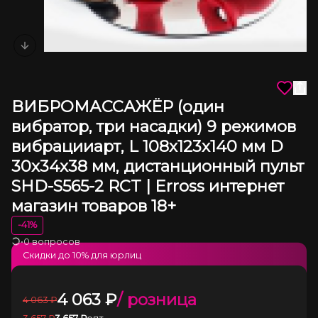
Next slide
ВИБРОМАССАЖЁР (один
вибратор, три насадки) 9 режимов
вибрацииарт, L 108x123x140 мм D
30x34x38 мм, дистанционный пульт
SHD-S565-2 RCT | Erross интернет
магазин товаров 18+
-
41
%
•
0 вопросов
Загрузка
Скидки до
10
% для юрлиц
4 063
₽
/ розница
4 063
₽