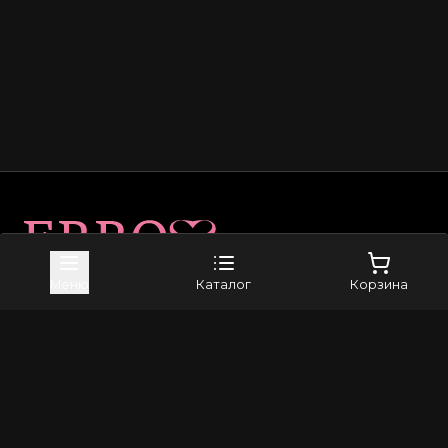
Карта сайта
Меню
Каталог
Корзина
Приложение в Telegram
Магазин
Доставка
Оплата
Возврат и обмен
Каталог