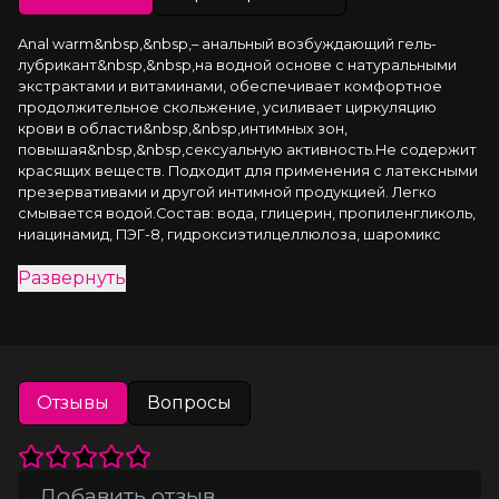
Anal warm&nbsp,&nbsp,– анальный возбуждающий гель-
лубрикант&nbsp,&nbsp,на водной основе с натуральными 
экстрактами и витаминами, обеспечивает комфортное 
продолжительное скольжение, усиливает циркуляцию 
крови в области&nbsp,&nbsp,интимных зон, 
повышая&nbsp,&nbsp,сексуальную активность.Не содержит 
красящих веществ. Подходит для применения с латексными 
презервативами и другой интимной продукцией. Легко 
смывается водой.Состав: вода, глицерин, пропиленгликоль, 
ниацинамид, ПЭГ-8, гидроксиэтилцеллюлоза, шаромикс 
DMP, карбомер, ваниллилбутил эфир, глицин, масло 
Развернуть
бергамота, масло тимьяна, экстракт имбиря.
Отзывы
Вопросы