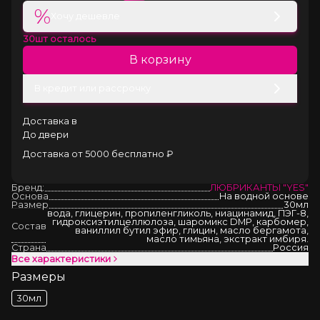
%
Хочу дешевле
30
шт осталось
В корзину
В кредит или рассрочку
Доставка в
До двери
Доставка от 5000 бесплатно ₽
Бренд:
ЛЮБРИКАНТЫ "YES"
Основа
На водной основе
Размер
30мл
вода, глицерин, пропиленгликоль, ниацинамид, ПЭГ-8,
гидроксиэтилцеллюлоза, шаромикс DMP, карбомер,
Состав
ваниллил бутил эфир, глицин, масло бергамота,
масло тимьяна, экстракт имбиря.
Страна
Россия
Все характеристики
Размеры
30мл