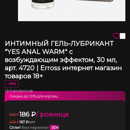
ИНТИМНЫЙ ГЕЛЬ-ЛУБРИКАНТ
"YES ANAL WARM" с
возбуждающим эффектом, 30 мл,
арт. 4720 | Erross интернет магазин
товаров 18+
-
59
%
•
0 вопросов
Загрузка
Скидки до
10
% для юрлиц
186
₽
/ розница
265
₽
239
₽
167
₽
опт
Сплит
без переплат
004