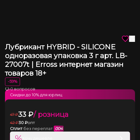
Лубрикант HYBRID - SILICONE
одноразовая упаковка 3 г арт. LB-
27007t | Erross интернет магазин
товаров 18+
-
59
%
•
0 вопросов
Загрузка
Скидки до
10
% для юрлиц
33
₽
/ розница
47
₽
42
₽
30
₽
опт
Сплит
без переплат
004
%
Хочу дешевле