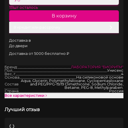
151
шт осталось
В корзину
В кредит или рассрочку
Доставка в
До двери
Доставка от 5000 бесплатно ₽
Бренд:
ЛАБОРАТОРИЯ "БИОРИТМ"
Пол
Унисекс
Вес, г
4
Основа
На силиконовой основе
Aqua, Glycerin, Polymethylsiloxane, Cyclopentasiloxane
Состав
and PEG/PPG-19/19 Dimethicone, Sodium Chloride,
Betaine, PEG-8, Methylparaben.
Страна
Россия
Все характеристики
Лучший отзыв