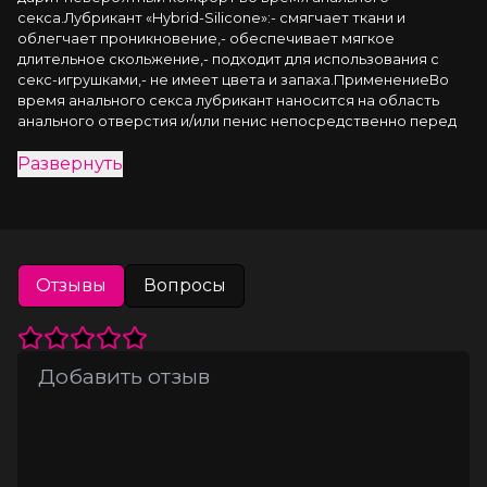
секса.Лубрикант «Hybrid-Silicone»:- смягчает ткани и 
облегчает проникновение,- обеспечивает мягкое 
длительное скольжение,- подходит для использования с 
секс-игрушками,- не имеет цвета и запаха.ПрименениеВо 
время анального секса лубрикант наносится на область 
анального отверстия и/или пенис непосредственно перед 
половым актом.При использовании презерватива, смазка 
Развернуть
наносится на анальное отверстие и/или поверх 
контрацептива, надетого на мужской половой член.При 
использовании секс-игрушек лубрикант наносится на зону 
анального отверстия и/или интимный аксессуар.
Отзывы
Вопросы