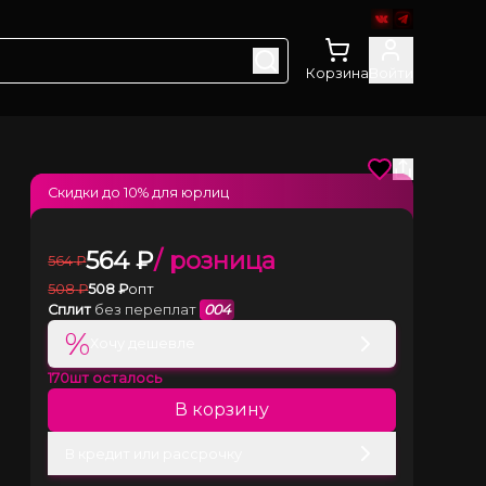
Корзина
Войти
Скидки до
10
% для юрлиц
564
₽
/ розница
564
₽
508
₽
508
₽
опт
Сплит
без переплат
004
%
Хочу дешевле
170
шт осталось
В корзину
В кредит или рассрочку