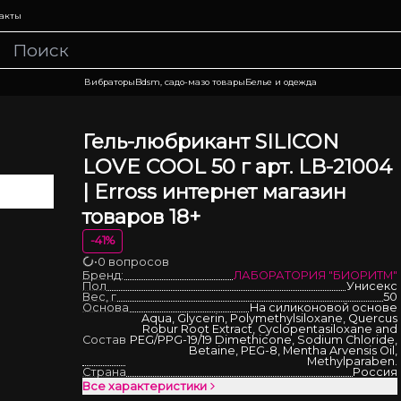
акты
Вибраторы
Bdsm, садо-мазо товары
Белье и одежда
Гель-любрикант SILICON
LOVE COOL 50 г арт. LB-21004
| Erross интернет магазин
товаров 18+
-
41
%
•
0 вопросов
Загрузка
Бренд:
ЛАБОРАТОРИЯ "БИОРИТМ"
Пол
Унисекс
Вес, г
50
Основа
На силиконовой основе
Aqua, Glycerin, Polymethylsiloxane, Quercus
Robur Root Extract, Сyclopentasiloxane and
Состав
PEG/PPG-19/19 Dimethicone, Sodium Chloride,
Betaine, PEG-8, Mentha Arvensis Oil,
Methylparaben.
Страна
Россия
Все характеристики