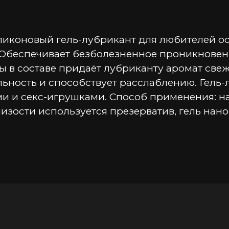
силиконовый гель-лубрикант для любителей о
Обеспечивает безболезненное проникновени
 в составе придаёт лубриканту аромат свеже
льность и способствует расслаблению. Гель-
и и секс-игрушками. Способ применения: на
изости используется презерватив, гель нано