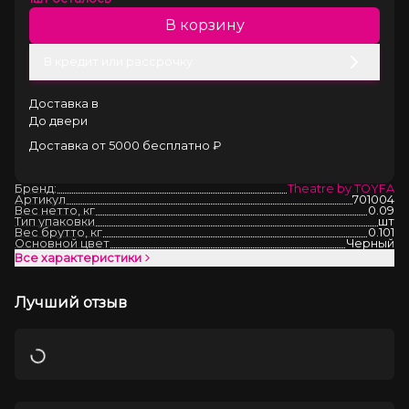
В корзину
В кредит или рассрочку
Доставка в
До двери
Доставка от 5000 бесплатно ₽
Бренд:
Theatre by TOYFA
Артикул
701004
Вес нетто, кг
0.09
Тип упаковки
шт
Вес брутто, кг
0.101
Основной цвет
Черный
Все характеристики
Лучший отзыв
Загрузка