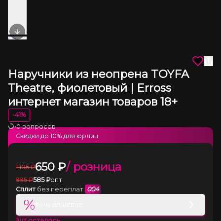
Next slide
Наручники из неопрена TOYFA
Theatre, фиолетовый | Erross
интернет магазин товаров 18+
-
41
%
•
0 вопросов
Загрузка
Скидки до
10
% для юрлиц
650
₽
/ розница
1 105
₽
995
₽
585
₽
опт
Сплит
без переплат
004
%
Хочу дешевле
1
шт осталось