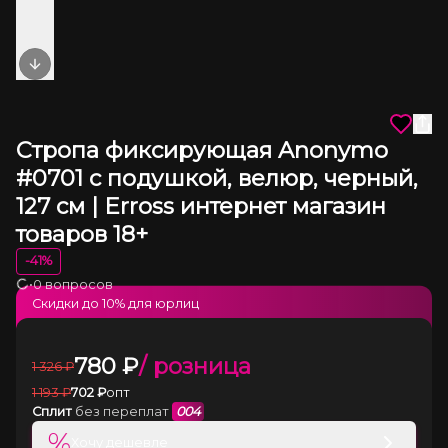
Next slide
Стропа фиксирующая Anonymo
#0701 с подушкой, велюр, черный,
127 см | Erross интернет магазин
товаров 18+
-
41
%
•
0 вопросов
Загрузка
Скидки до
10
% для юрлиц
780
₽
/ розница
1 326
₽
1 193
₽
702
₽
опт
Сплит
без переплат
004
%
Хочу дешевле