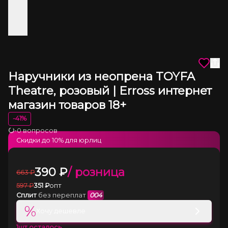
Наручники из неопрена TOYFA
Theatre, розовый | Erross интернет
магазин товаров 18+
-
41
%
•
0 вопросов
Загрузка
Скидки до
10
% для юрлиц
390
₽
/ розница
663
₽
597
₽
351
₽
опт
Сплит
без переплат
004
%
Хочу дешевле
1
шт осталось