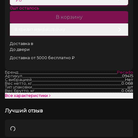
0
шт осталось
В корзину
В кредит или рассрочку
Доставка в
До двери
Доставка от 5000 бесплатно ₽
Бренд:
Pecado
Артикул
09415
С вибрацией
Нет
Вес нетто, кг
0.068
Тип упаковки
шт
Вес брутто, кг
0.068
Все характеристики
Лучший отзыв
Загрузка