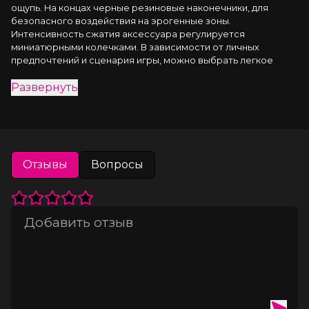
ощупь. На концах черные резиновые наконечники, для 
безопасного воздействия на эрогенные зоны. 
Интенсивность сжатия аксессуара регулируется 
миниатюрными колечками. В зависимости от личных 
предпочтений и сценария игры, можно выбрать легкое 
пощипывание, или сильное сдавливание. Бахрома из 
Развернуть
натурального шелка, в насыщенном бордовом цвете, 
добавляет манящую красоту смелому атрибуту. При каждом 
соблазнительном покачивании груди, кисточки движутся в 
пикантном ритме. Также подходит для стимуляции и 
возбуждении в области половых губ и клитора.
Отзывы
Вопросы
● Ручная работа.
● Надежная высококачественная фурнитура.
● Не требуют специального ухода.