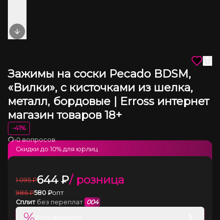
Next slide
Зажимы на соски Pecado BDSM,
«Вилки», с кисточками из шелка,
металл, бордовые | Erross интернет
магазин товаров 18+
-
41
%
•
0 вопросов
Загрузка
Скидки до
10
% для юрлиц
644
₽
/ розница
1 095
₽
986
₽
580
₽
опт
Сплит
без переплат
004
%
Хочу дешевле