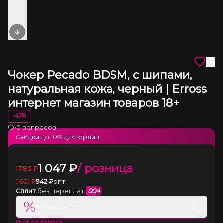
Next slide
Чокер Pecado BDSM, с шипами,
натуральная кожа, черный | Erross
интернет магазин товаров 18+
-
41
%
•
0 вопросов
Загрузка
Скидки до
10
% для юрлиц
1 047
₽
/ розница
1 780
₽
1 601
₽
942
₽
опт
Сплит
без переплат
004
%
Хочу дешевле
0
шт осталось