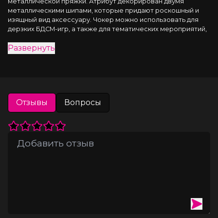
металлической пряжки. Атрибут декорирован двумя 
металлическими шипами, которые придают роскошный и 
изящный вид аксессуару. Чокер можно использовать для 
дерзких БДСМ-игр, а также для тематических мероприятий, 
фотосессий.
Развернуть
▪️ 100% натуральная кожа.
▪️ Ручная работа.
▪️ Износостойкий, тактильно приятный материал
Отзывы
Вопросы
▪️ Надежная высококачественная фурнитура.
▪️ Универсальный размер.