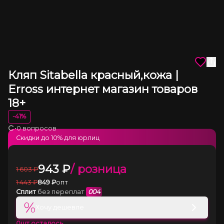
Кляп Sitabella красный,кожа |
Erross интернет магазин товаров
18+
-
41
%
•
0 вопросов
Загрузка
Скидки до
10
% для юрлиц
943
₽
/ розница
1 603
₽
1 443
₽
849
₽
опт
Сплит
без переплат
004
%
Хочу дешевле
0
шт осталось