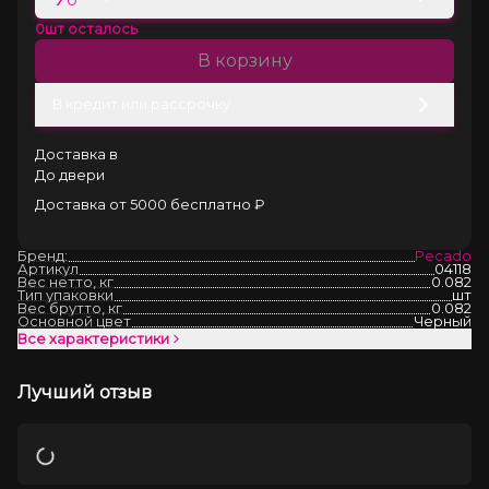
0
шт осталось
В корзину
В кредит или рассрочку
Доставка в
До двери
Доставка от 5000 бесплатно ₽
Бренд:
Pecado
Артикул
04118
Вес нетто, кг
0.082
Тип упаковки
шт
Вес брутто, кг
0.082
Основной цвет
Черный
Все характеристики
Лучший отзыв
Загрузка