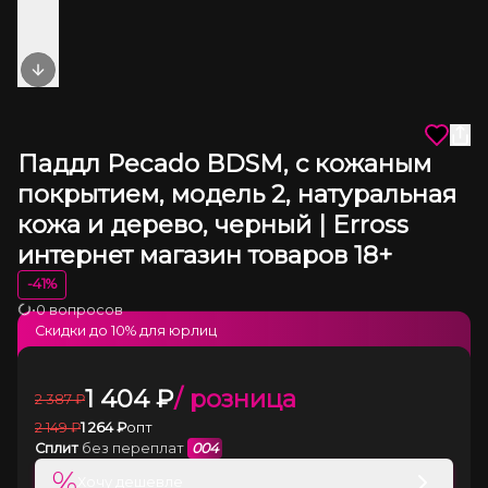
Next slide
Паддл Pecado BDSM, с кожаным
покрытием, модель 2, натуральная
кожа и дерево, черный | Erross
интернет магазин товаров 18+
-
41
%
•
0 вопросов
Загрузка
Скидки до
10
% для юрлиц
1 404
₽
/ розница
2 387
₽
2 149
₽
1 264
₽
опт
Сплит
без переплат
004
%
Хочу дешевле