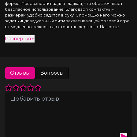
форме. Поверхность паддла гладкая, что обеспечивает 
безопасное использование. Благодаря компактным 
размерам удобно садится в руку. С помощью него можно 
задать индивидуальный ритм захватывающей ролевой игре: 
от медленно нежного до страстно дерзкого. На конце 
рукоятки тонкий кожаный ремешок, для удобства в 
Развернуть
процессе использования. Отлично сочетается с любым 
другим аксессуаром для БДСМ-сессий. Растворитесь в 
чувствах абсолютного доминирования над партнером! 
Только для любителей ярких и острых ощущений.
▪️ 100% натуральная кожа.
Отзывы
Вопросы
▪️ Натуральное дерево.
▪️ Ручная работа.
▪️ Износостойкий, тактильно приятный материал.