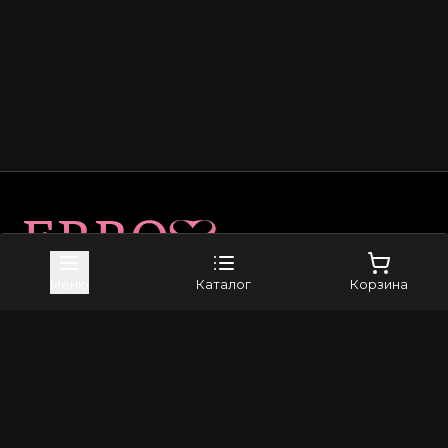
Карта сайта
Меню
Каталог
Корзина
Приложение в Telegram
Магазин
Доставка
Оплата
Возврат и обмен
Каталог