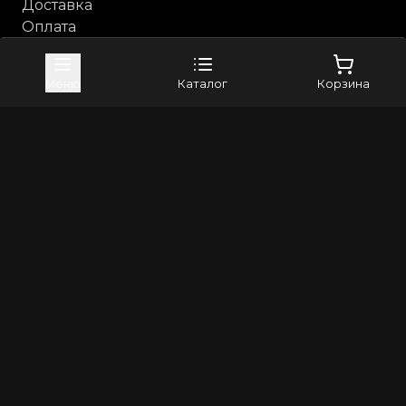
Доставка
Оплата
Возврат и обмен
Каталог
Меню
Каталог
Корзина
Анальные игрушки
Бдсм, фетиш
Косметика с феромонами
Компания
Контакты
Бренды
4sexdreaM
Adrien Lastic
+79373982024
8(800)5506265
info@erross.ru
©
2026
Все права защищены | Erross - первый маркетплейс
18+. Интернет магазин для взрослых! Секс шоп с
анонимной доставкой по России
Политика конфиденциальности