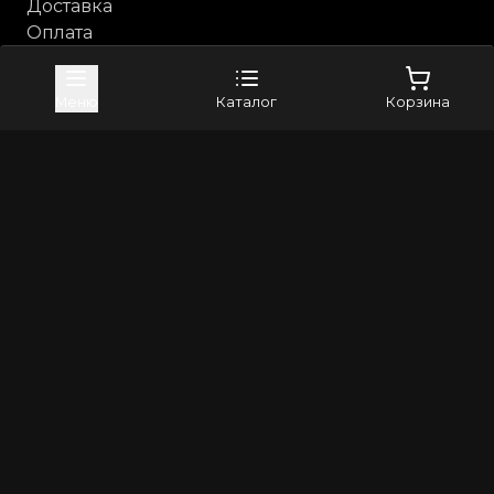
Доставка
Оплата
Возврат и обмен
Каталог
Меню
Каталог
Корзина
Анальные игрушки
Бдсм, фетиш
Косметика с феромонами
Компания
Контакты
Бренды
4sexdreaM
Adrien Lastic
+79373982024
8(800)5506265
info@erross.ru
©
2026
Все права защищены | Erross - первый маркетплейс
18+. Интернет магазин для взрослых! Секс шоп с
анонимной доставкой по России
Политика конфиденциальности