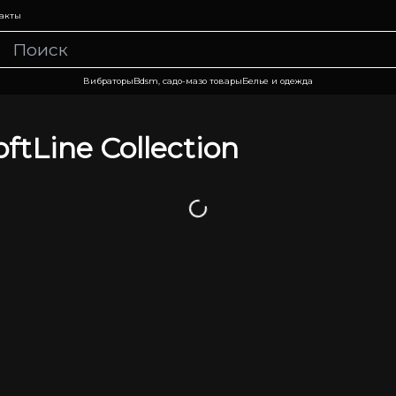
акты
Вибраторы
Bdsm, садо-мазо товары
Белье и одежда
oftLine Collection
Загрузка