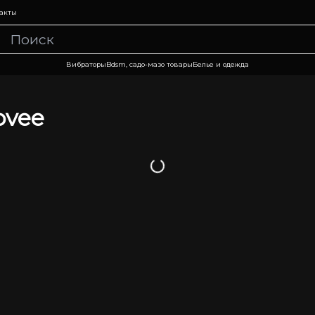
акты
Вибраторы
Bdsm, садо-мазо товары
Белье и одежда
ovee
Загрузка