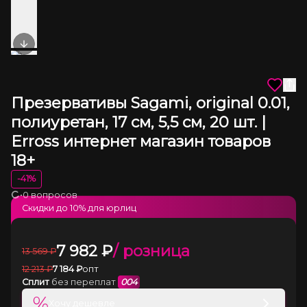
Next slide
Презервативы Sagami, original 0.01,
полиуретан, 17 см, 5,5 см, 20 шт. |
Erross интернет магазин товаров
18+
-
41
%
•
0 вопросов
Загрузка
Скидки до
10
% для юрлиц
7 982
₽
/ розница
13 569
₽
12 213
₽
7 184
₽
опт
Сплит
без переплат
004
%
Хочу дешевле