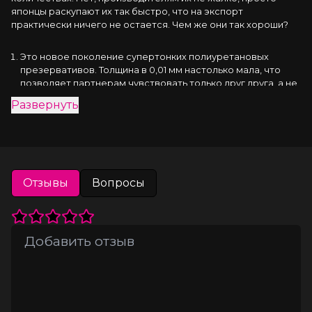
японцы раскупают их так быстро, что на экспорт 
практически ничего не остается. Чем же они так хороши?
Это новое поколение супертонких полиуретановых
презервативов. Толщина в 0,01 мм настолько мала, что
позволяет партнерам чувствовать только друг друга, а не
презерватив.
Развернуть
Несмотря на ультратонкие стенки, Sagami Original 0.01
очень прочны и так же надежно защищают, как их более
плотные собратья.
Они мгновенно принимают температуру тела человека и
придают стимуляции совершенную естественность.
Не содержат протеинов и химических катализаторов, а
Отзывы
Вопросы
значит, полностью гипоаллергенны и подходят даже
людям с аллергией на латекс.
Полиуретановые презервативы обладают нейтральным
ароматом и не раздражают «резиновым» запахом, как
латексные.
Берите максимум удовольствия от секса вместе с 
презервативами Sagami Original 0.01.