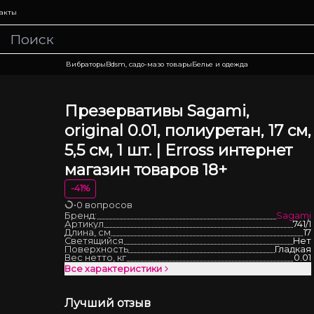
акты
Вибраторы
Bdsm, садо-мазо товары
Белье и одежда
Презервативы Sagami,
original 0.01, полиуретан, 17 см,
5,5 см, 1 шт. | Erross интернет
магазин товаров 18+
-
41
%
•
0 вопросов
Загрузка
Бренд:
Sagami
Артикул
741/1
Длина, см
17
Светящийся
Нет
Поверхность
Гладкая
Вес нетто, кг
0.01
Все характеристики
Лучший отзыв