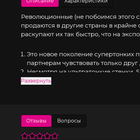
Описание
Характеристики
Революционные (не побоимся этого сло
продаются в другие страны в крайне 
раскупают их так быстро, что на эксп
Это новое поколение супертонких п
партнерам чувствовать только друг 
Несмотря на ультратонкие стенки, S
плотные собратья.
Развернуть
Они мгновенно принимают температ
Не содержат протеинов и химически
аллергией на латекс.
Полиуретановые презервативы обла
Отзывы
Вопросы
латексные.