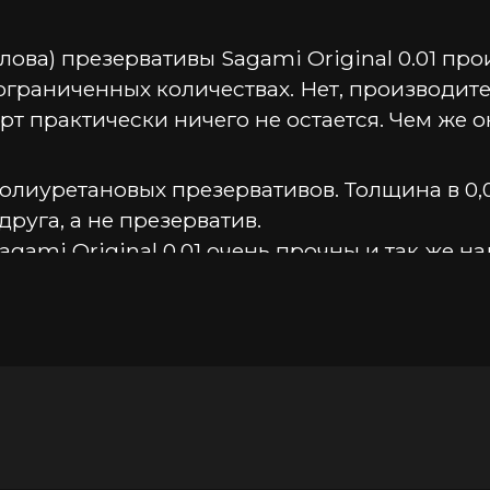
ва) презервативы Sagami Original 0.01 прои
ограниченных количествах. Нет, производите
орт практически ничего не остается. Чем же 
олиуретановых презервативов. Толщина в 0,0
друга, а не презерватив.
agami Original 0.01 очень прочны и так же 
уру тела человека и придают стимуляции с
х катализаторов, а значит, полностью гипо
дают нейтральным ароматом и не раздража