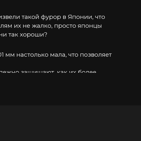
звели такой фурор в Японии, что 
лям их не жалко, просто японцы 
они так хороши?
1 мм настолько мала, что позволяет
надежно защищают, как их более
овершенную естественность.
аллергенны и подходят даже людям с
ют «резиновым» запахом, как