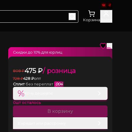
Корзина
Войти
Скидки до
10
% для юрлиц
475
₽
/ розница
808
₽
728
₽
428
₽
опт
Сплит
без переплат
004
%
Хочу дешевле
0
шт осталось
В корзину
В кредит или рассрочку