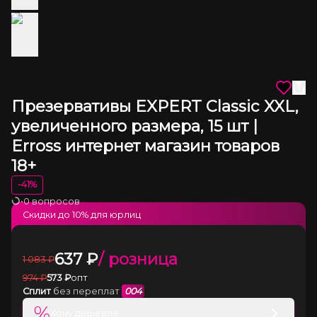
Презервативы EXPERT Classic XXL,
увеличенного размера, 15 шт |
Erross интернет магазин товаров
18+
-
41
%
•
0 вопросов
Загрузка
Скидки до
10
% для юрлиц
637
₽
/ розница
1 083
₽
974
₽
573
₽
опт
Сплит
без переплат
004
%
Хочу дешевле