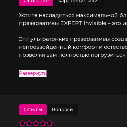
Описание
Характеристики
Хотите насладиться максимальной бл
презервативы EXPERT Invisible – это и
Эти ультратонкие презервативы созда
непревзойденный комфорт и естестве
позволяя вам полностью погрузиться
Презервативы EXPERT Invisible покры
Развернуть
и приятные ощущения на протяжении 
максимальным удовольствием.
Теперь вы можете приобрести большую 
отличная возможность сэкономить и б
Отзывы
Вопросы
придется беспокоиться о том, что пр