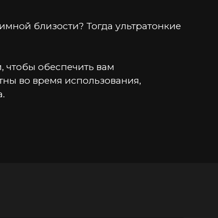
мной близости? Тогда ультратонкие 
 чтобы обеспечить вам 
ны во время использования, 
.
ая обеспечивает легкое скольжение 
косновение и насладитесь 
 которой содержится 15 штук .Это 
 надежной защиты. Больше не 
й момент.