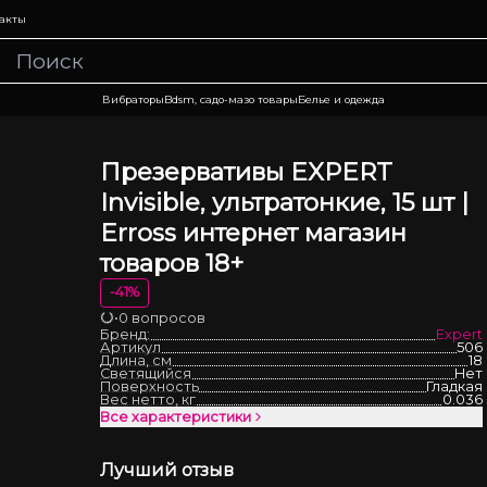
акты
Вибраторы
Bdsm, садо-мазо товары
Белье и одежда
Презервативы EXPERT
Invisible, ультратонкие, 15 шт |
Erross интернет магазин
товаров 18+
-
41
%
•
0 вопросов
Загрузка
Бренд:
Expert
Артикул
506
Длина, см
18
Светящийся
Нет
Поверхность
Гладкая
Вес нетто, кг
0.036
Все характеристики
Лучший отзыв