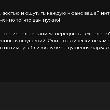
изостью и ощутить каждую нюанс вашей инти
менно то, что вам нужно!
ны с использованием передовых технологий,
нность ощущений. Они практически незамет
 в интимную близость без ощущения барьера
ты специальной силиконовой смазкой, котор
всей близости. Вы почувствуете каждое при
упаковку презервативов EXPERT Invisible, в
ыть уверенным, что у вас всегда есть запас
езервативы закончатся в самый неподходящи