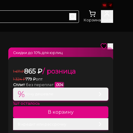
Корзина
Войти
Скидки до
10
% для юрлиц
865
₽
/ розница
1 471
₽
1 324
₽
779
₽
опт
Сплит
без переплат
004
%
Хочу дешевле
1
шт осталось
В корзину
В кредит или рассрочку