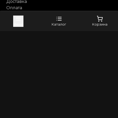
Доставка
Оплата
Возврат и обмен
Каталог
Меню
Каталог
Корзина
Анальные игрушки
Бдсм, фетиш
Косметика с феромонами
Компания
Контакты
Бренды
4sexdreaM
Adrien Lastic
+79373982024
8(800)5506265
info@erross.ru
©
2026
Все права защищены | Erross - первый маркетплейс
18+. Интернет магазин для взрослых! Секс шоп с
анонимной доставкой по России
Политика конфиденциальности