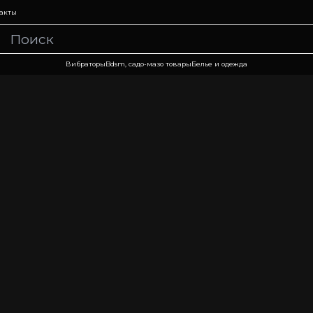
акты
Вибраторы
Bdsm, садо-мазо товары
Белье и одежда