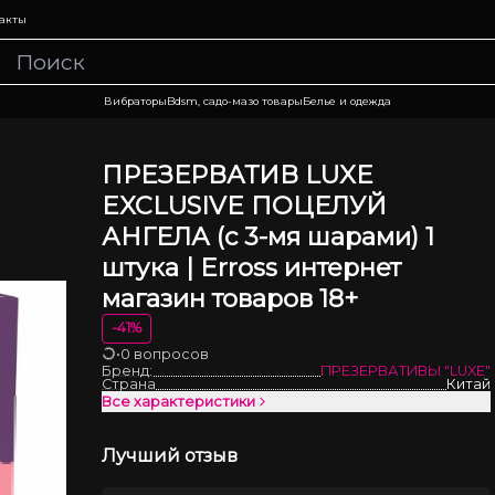
акты
Вибраторы
Bdsm, садо-мазо товары
Белье и одежда
ПРЕЗЕРВАТИВ LUXE
EXCLUSIVE ПОЦЕЛУЙ
АНГЕЛА (с 3-мя шарами) 1
штука | Erross интернет
магазин товаров 18+
-
41
%
•
0 вопросов
Загрузка
Бренд:
ПРЕЗЕРВАТИВЫ "LUXE"
Страна
Китай
Все характеристики
Лучший отзыв