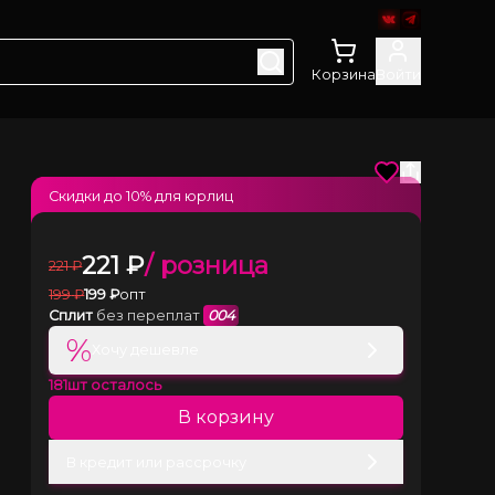
Корзина
Войти
Скидки до
10
% для юрлиц
221
₽
/ розница
221
₽
199
₽
199
₽
опт
Сплит
без переплат
004
%
Хочу дешевле
181
шт осталось
В корзину
В кредит или рассрочку