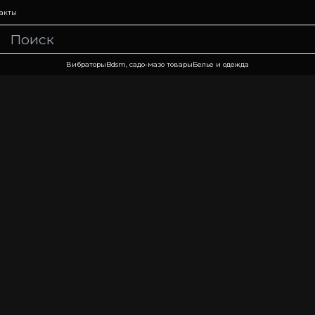
акты
Вибраторы
Bdsm, садо-мазо товары
Белье и одежда