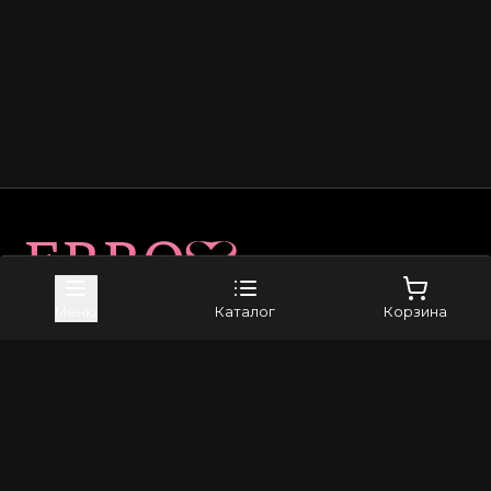
Карта сайта
Меню
Каталог
Корзина
Приложение в Telegram
Магазин
Доставка
Оплата
Возврат и обмен
Каталог