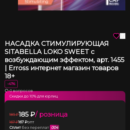
НАСАДКА СТИМУЛИРУЮЩАЯ
SITABELLA LOKO SWEET с
возбуждающим эффектом, арт. 1455
| Erross интернет магазин товаров
18+
-
41
%
•
0 вопросов
Загрузка
Скидки до
10
% для юрлиц
185
₽
/ розница
185
₽
167
₽
167
₽
опт
Сплит
без переплат
004