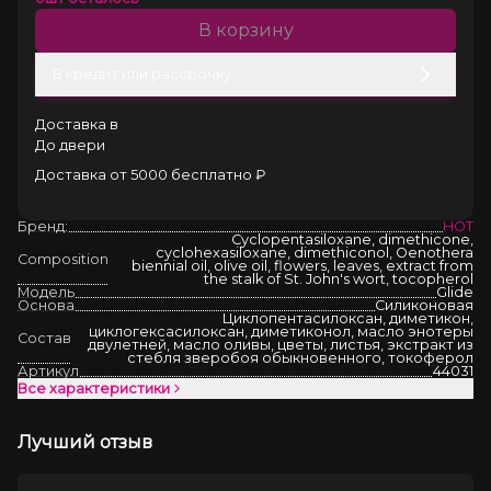
В корзину
В кредит или рассрочку
Доставка в
До двери
Доставка от 5000 бесплатно ₽
Бренд:
HOT
Cyclopentasiloxane, dimethicone,
cyclohexasiloxane, dimethiconol, Oenothera
Composition
biennial oil, olive oil, flowers, leaves, extract from
the stalk of St. John's wort, tocopherol
Модель
Glide
Основа
Силиконовая
Циклопентасилоксан, диметикон,
циклогексасилоксан, диметиконол, масло энотеры
Состав
двулетней, масло оливы, цветы, листья, экстракт из
стебля зверобоя обыкновенного, токоферол
Артикул
44031
Все характеристики
Лучший отзыв