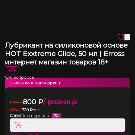
Лубрикант на силиконовой основе
HOT Exxtreme Glide, 50 мл | Erross
интернет магазин товаров 18+
-
41
%
•
0 вопросов
Загрузка
Скидки до
10
% для юрлиц
800
₽
/ розница
1 360
₽
1 224
₽
720
₽
опт
Сплит
без переплат
004
%
Хочу дешевле
0
шт осталось