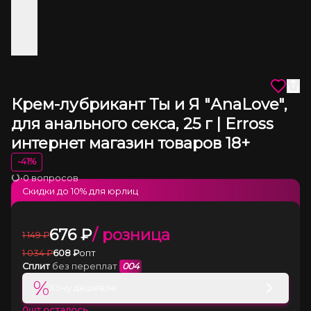
Крем-лубрикант Ты и Я "АnaLove",
для анального секса, 25 г | Erross
интернет магазин товаров 18+
-
41
%
•
0 вопросов
Загрузка
Скидки до
10
% для юрлиц
676
₽
/ розница
1 149
₽
1 034
₽
608
₽
опт
Сплит
без переплат
004
%
Хочу дешевле
0
шт осталось