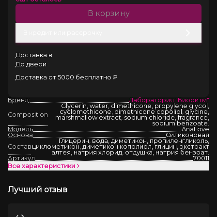
В корзину
В кредит или рассрочку
Доставка в
До двери
Доставка от 5000 бесплатно ₽
Бренд:
Лаборатория "Биоритм"
Glycerin, water, dimethicone, propylene glycol,
cyclomethicone, dimethicone copoliol, glycine,
Composition
marshmallow extract, sodium chloride, fragrance,
sodium benzoate.
Модель
AnaLove
Основа
Силиконовая
Глицерин, вода, диметикон, пропиленгликоль,
Состав
циклометикон, диметикон кополиол, глицин, экстракт
алтея, натрия хлорид, отдушка, натрия бензоат.
Артикул
70011
Все характеристики
Лучший отзыв