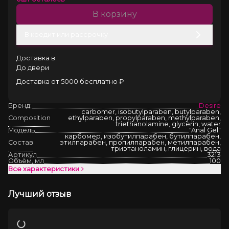
В корзину
В кредит или рассрочку
Доставка в
До двери
Доставка от 5000 бесплатно ₽
Бренд:
Desire
carbomer, isobutylparaben, butylparaben,
Composition
ethylparaben, propylparaben, methylparaben,
triethanolamine, glycerin, water
Модель
"Anal Gel"
карбомер, изобутилпарабен, бутилпарабен,
Состав
этилпарабен, пропилпарабен, метилпарабен,
триэтаноламин, глицерин, вода
Артикул
3213
Объём, мл
100
Все характеристики
Лучший отзыв