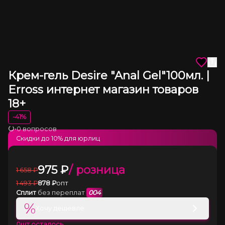
Крем-гель Desire "Anal Gel"100мл. |
Erross интернет магазин товаров
18+
-
41
%
•
0 вопросов
Загрузка
Скидки до
10
% для юрлиц
975
₽
/ розница
1 658
₽
1 493
₽
878
₽
опт
Сплит
без переплат
004
%
Хочу дешевле
0
шт осталось