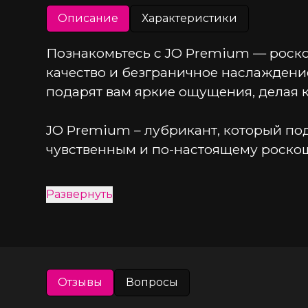
Описание
Характеристики
Познакомьтесь с JO Premium — роско
качество и безграничное наслаждение.
подарят вам яркие ощущения, делая
JO Premium – лубрикант, который по
чувственным и по-настоящему роско
Премиум-формула:
 без глицерина, п
Развернуть
Длительное удовольствие:
 идеально 
Водостойкость:
 идеально для душа, в
Отзывы
Вопросы
Совместимость:
 безопасен для больш