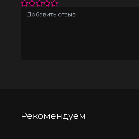
Роскошный уход:
 после высыхания ос
Качество, которому можно доверять:
 
выбор, рекомендованный профессиона
крышкой-дозатором обеспечивает эко
Как использовать:
 Нанесите необходи
Объем: 30 мл.
Производитель: CC Wellness, США
Рекомендуем