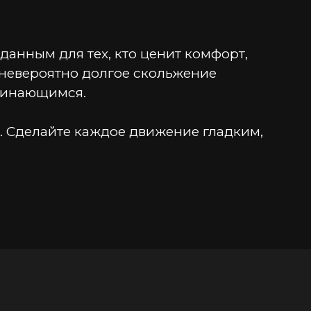
нным для тех, кто ценит комфорт, 
 невероятно долгое скольжение 
минающимся.
 Сделайте каждое движение гладким, 
нгредиенты.
еобходимости частого нанесения.
ам, где вы его нанесли.
ивов.