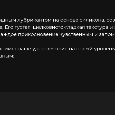
шным лубрикантом на основе силикона, созда
 Его густая, шелковисто-гладкая текстура и
 каждое прикосновение чувственным и запо
днимет ваше удовольствие на новый уровень.
шным:
арабенов и консервантов — только лучшие и
подходит для продолжительных сессий без н
анны или игр в воде — JO Premium остается т
инства несиликоновых игрушек и презерват