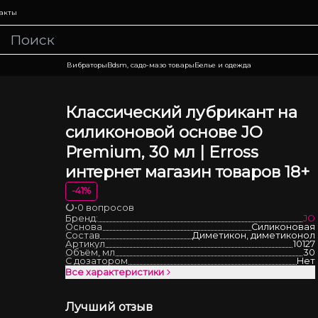
акты
Вибраторы
Bdsm, садо-мазо товары
Белье и одежда
Классический лубрикант на
силиконовой основе JO
Premium, 30 мл | Erross
интернет магазин товаров 18+
-
41
%
•
0 вопросов
Загрузка
Бренд:
JO
Основа
Силиконовая
Состав
Диметикон, диметиконол
Артикул
10127
Объём, мл
30
С дозатором
Нет
Все характеристики
Лучший отзыв