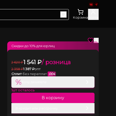
Корзина
Войти
Скидки до
10
% для юрлиц
1 541
₽
/ розница
2 620
₽
2 358
₽
1 387
₽
опт
Сплит
без переплат
004
%
Хочу дешевле
1
шт осталось
В корзину
В кредит или рассрочку