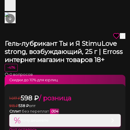
Next slide
Гель-лубрикант Ты и Я StimuLove
strong, возбуждающий, 25 г | Erross
интернет магазин товаров 18+
-
41
%
•
0 вопросов
Загрузка
Скидки до
10
% для юрлиц
598
₽
/ розница
1 017
₽
915
₽
538
₽
опт
Сплит
без переплат
004
%
Хочу дешевле
0
шт осталось