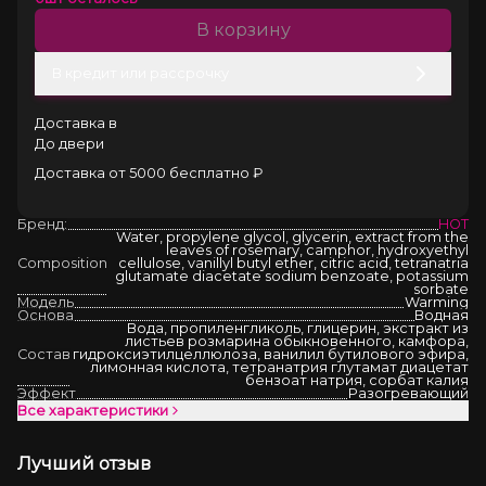
В корзину
В кредит или рассрочку
Доставка в
До двери
Доставка от 5000 бесплатно ₽
Бренд:
HOT
Water, propylene glycol, glycerin, extract from the
leaves of rosemary, camphor, hydroxyethyl
Composition
cellulose, vanillyl butyl ether, citric acid, tetranatria
glutamate diacetate sodium benzoate, potassium
sorbate
Модель
Warming
Основа
Водная
Вода, пропиленгликоль, глицерин, экстракт из
листьев розмарина обыкновенного, камфора,
Состав
гидроксиэтилцеллюлоза, ванилил бутилового эфира,
лимонная кислота, тетранатрия глутамат диацетат
бензоат натрия, сорбат калия
Эффект
Разогревающий
Все характеристики
Лучший отзыв