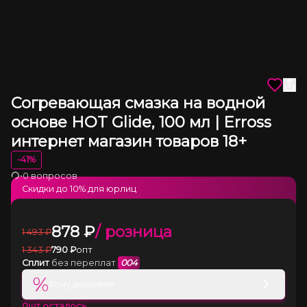
Согревающая смазка на водной
основе HOT Glide, 100 мл | Erross
интернет магазин товаров 18+
-
41
%
•
0 вопросов
Загрузка
Скидки до
10
% для юрлиц
878
₽
/ розница
1 493
₽
1 343
₽
790
₽
опт
Сплит
без переплат
004
%
Хочу дешевле
0
шт осталось