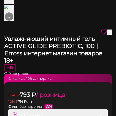
Next slide
Увлажняющий интимный гель
ACTIVE GLIDE PREBIOTIC, 100 |
Erross интернет магазин товаров
18+
-
41
%
•
0 вопросов
Загрузка
Скидки до
10
% для юрлиц
793
₽
/ розница
1 348
₽
1 214
₽
714
₽
опт
Сплит
без переплат
004
%
Хочу дешевле