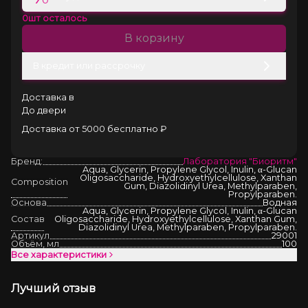
0
шт осталось
В корзину
В кредит или рассрочку
Доставка в
До двери
Доставка от 5000 бесплатно ₽
Бренд:
Лаборатория "Биоритм"
Aqua, Glycerin, Propylene Glycol, Inulin, α-Glucan
Oligosaccharide, Hydroxyethylcellulose, Xanthan
Composition
Gum, Diazolidinyl Urea, Methylparaben,
Propylparaben.
Основа
Водная
Aqua, Glycerin, Propylene Glycol, Inulin, α-Glucan
Состав
Oligosaccharide, Hydroxyethylcellulose, Xanthan Gum,
Diazolidinyl Urea, Methylparaben, Propylparaben.
Артикул
29001
Объём, мл
100
Все характеристики
Лучший отзыв