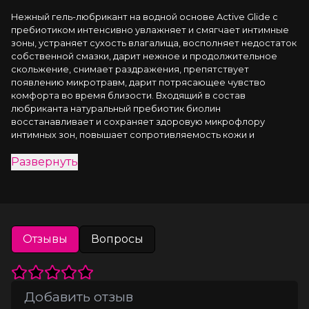
Нежный гель-любрикант на водной основе Active Glide с 
пребиотиком интенсивно увлажняет и смягчает интимные 
зоны, устраняет сухость влагалища, восполняет недостаток 
собственной смазки, дарит нежное и продолжительное 
скольжение, снимает раздражения, препятствует 
появлению микротравм, дарит потрясающее чувство 
комфорта во время близости. Входящий в состав 
любриканта натуральный пребиотик биолин 
восстанавливает и сохраняет здоровую микрофлору 
интимных зон, повышает сопротивляемость кожи и 
слизистых к неблагоприятным воздействиям. Пребиотик 
Развернуть
питает, нормализует pH-баланс, улучшает состояние кожи и 
слизистых, устраняет покраснения. Действие биолина 
очень деликатно, поэтому он подходит для ухода даже за 
очень «капризной» кожей. Гель-любрикант Active Glide с 
пребиотиком обеспечивает бережный уход за половыми 
органами женщин и мужчин. Не имеет цвета и запаха, легко 
Отзывы
Вопросы
смывается водой.