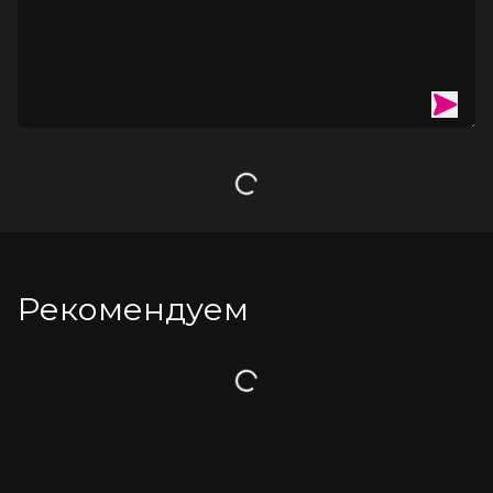
подходит парам любого возраста. Повышает надежность 
презерватива.
Упаковка - пластиковый прозрачный флакон с крышкой 
объемом 50 мл.
Загрузка
Рекомендуем
Загрузка