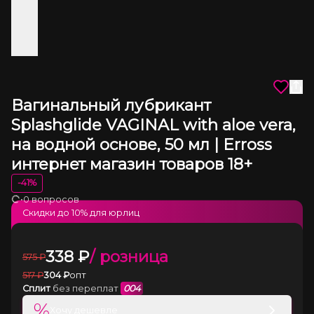
Вагинальный лубрикант
Splashglide VAGINAL with aloe vera,
на водной основе, 50 мл | Erross
интернет магазин товаров 18+
-
41
%
•
0 вопросов
Загрузка
Скидки до
10
% для юрлиц
338
₽
/ розница
575
₽
517
₽
304
₽
опт
Сплит
без переплат
004
%
Хочу дешевле