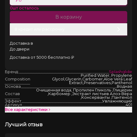
0
шт осталось
В корзину
В кредит или рассрочку
Доставка в
До двери
Доставка от 5000 бесплатно ₽
Бренд:
Splashglide
Purified Water, Propylene
Composition
Glycol,Glycerin,Carbomer,Aloe Vera Leaf
Extract,Preservatives,Panthenol
Основа
Водная
Очищенная вода, Пропилен Гликоль ,Глицерин
Состав
,Карбомер ,Экстракт листьев Алоэ Вера
,Консерванты ,Пантенол
Эффект
Увлажняющий
Артикул
401
Все характеристики
Лучший отзыв