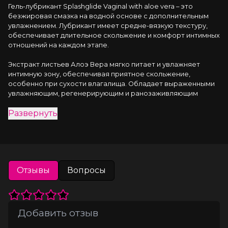
Гель-лубрикант Splashglide Vaginal with aloe vera – это 
безжировая смазка на водной основе с дополнительным 
увлажнением. Лубрикант имеет средне-вязкую текстуру, 
обеспечивает длительное скольжение и комфорт интимных 
отношений на каждом этапе.
Экстракт листьев Алоэ Вера мягко питает и увлажняет 
интимную зону, обеспечивая приятное скольжение, 
особенно при сухости влагалища. Обладает выраженными 
увлажняющим, регенерирующим и ранозаживляющим 
свойствами. Оказывает профилактическое действие при 
Развернуть
регулярном уходе за сухой и чувствительной слизистой: 
хорошо снимает раздражение и сухость, заживляет мелкие 
ранки и трещинки, возвращает состояние покоя и 
комфорта. Повышает комфорт интимных отношений: 
обеспечивает безболезненное проникновение, 
длительное скольжение, сохраняет целостность слизистых 
Отзывы
Вопросы
половых органов во время близости.
Безжировой лубрикант изготовлен на основе природного 
биополимера, не вызывает аллергических реакций и 
безопасен для организма. Не пачкает белье и не оставляет 
липкости. Лубрикант имитирует естественную смазку, 