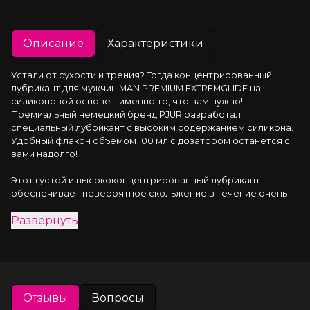
Описание
Характеристики
Устали от сухости и трения? Тогда концентрированный 
лубрикант для мужчин MAN PREMIUM EXTREMGLIDE на 
силиконовой основе – именно то, что вам нужно! 
Премиальный немецкий бренд PJUR разработал 
специальный лубрикант с высоким содержанием силикона. 
Удобный флакон объемом 100 мл с дозатором останется с 
вами надолго!
Этот густой и высококонцентрированный лубрикант 
обеспечивает невероятное скольжение в течение очень 
долгого времени. Всего нескольких капель достаточно для 
Развернуть
максимального удовольствия. Он не впитывается в кожу, 
подходит для использования с латексными презервативами 
и протестирован дерматологами, поэтому вы можете быть 
уверены в его безопасности.
Кроме того, этот лубрикант также является отличным 
Отзывы
Вопросы
массажным гелем, который поможет расслабиться и 