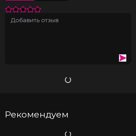
создаст атмосферу полного комфорта и удовольствия. Он 
не содержит консервантов, дополнительных запахов и 
вкусов, поэтому вы можете наслаждаться чистым и 
натуральным ощущением.
Густой лубрикант, подходит для массажа
Высокая экономичность
Длительный эффект скольжения
Не впитывается в кожу
Протестировано дерматологами
Подходит для использования с латексными
презервативами
Смывается водой и мягким мылом
Объем - 100 мл
Загрузка
Рекомендуем