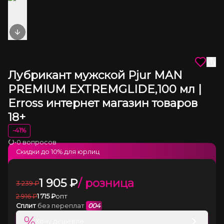
Next slide
Лубрикант мужской Pjur MAN
PREMIUM EXTREMGLIDE,100 мл |
Erross интернет магазин товаров
18+
-
41
%
•
0 вопросов
Загрузка
Скидки до
10
% для юрлиц
1 905
₽
/ розница
3 239
₽
2 916
₽
1 715
₽
опт
Сплит
без переплат
004
%
Хочу дешевле