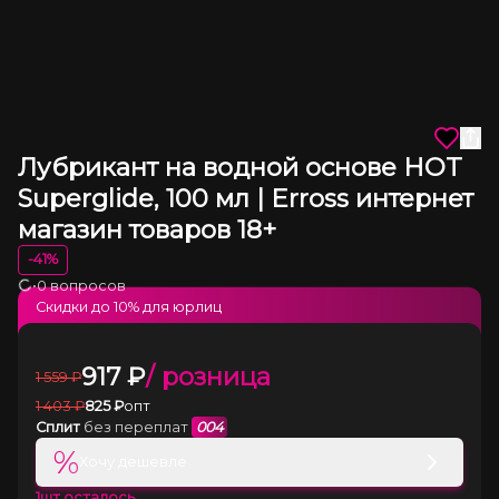
Лубрикант на водной основе HOT
Superglide, 100 мл | Erross интернет
магазин товаров 18+
-
41
%
•
0 вопросов
Загрузка
Скидки до
10
% для юрлиц
917
₽
/ розница
1 559
₽
1 403
₽
825
₽
опт
Сплит
без переплат
004
%
Хочу дешевле
1
шт осталось