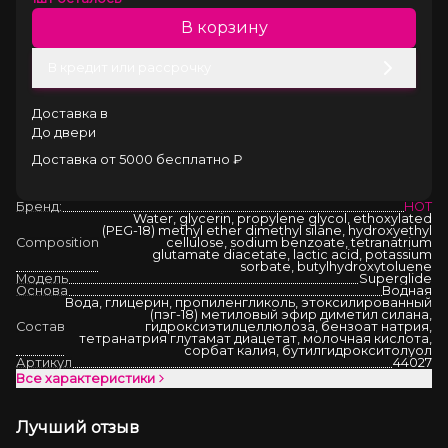
В корзину
В кредит или рассрочку
Доставка в
До двери
Доставка от 5000 бесплатно ₽
Бренд:
HOT
Water, glycerin, propylene glycol, ethoxylated
(PEG-18) methyl ether dimethyl silane, hydroxyethyl
Composition
cellulose, sodium benzoate, tetranatrium
glutamate diacetate, lactic acid, potassium
sorbate, butylhydroxytoluene
Модель
Superglide
Основа
Водная
Вода, глицерин, пропиленгликоль, этоксилированный
(пэг-18) метиловый эфир диметил силана,
Состав
гидроксиэтилцеллюлоза, бензоат натрия,
тетранатрия глутамат диацетат, молочная кислота,
сорбат калия, бутилгидрокситолуол
Артикул
44027
Все характеристики
Лучший отзыв