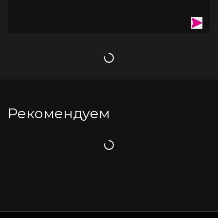
затем затушить не задувая, а накрыть чем то сверху. 
Наслаждайтесь вкусными ароматом.
При повторном зажжении свечи лучше убрать сгоревший 
фитиль чтобы он не отломился при горении и не заморал 
свечу
Загрузка
Рекомендуем
Загрузка