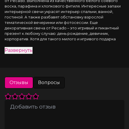
от Pecado. Выполнена из качественного белого соевого 
воска, парафина и хлопкового фитиля. Интересные запахи 
интерьерной свечи украсят интерьер спальни, ванной, 
гостиной. А также разбавят обстановку взрослой 
тематической вечеринки или фотосессии. Еще 
декоративная свеча от Pecado – это игривый и пикантный 
презент к любому случаю: день рождение, девичник, 
корпоратив. Хотя для такого милого и игривого подарка 
разве нужен повод?
Развернуть
Брутальный, мужской аромат с согревающим сердцем 
дубового мха, теплой амбры и терпкого кедра
◇ Верхние ноты - лимон, морская соль, листья пальмы, 
водоросли ◇ Сердце аромата - гибискус, роза, фиалка ◇ 
Отзывы
Вопросы
Базовые ноты - амбра, кедр, дубовый мох
Чтобы свеча служила вам долго, вот пара советов:
Зажигать только длинной спичкой чтобы от большого 
пламени не почернел стакан.
Чтобы свеча пахла «как надо» , верхний слой воска нужно 
растопить, пусть погорит минут 20-30( дольше не надо), 