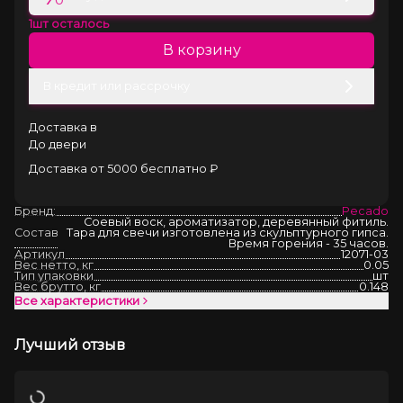
1
шт осталось
В корзину
В кредит или рассрочку
Доставка в
До двери
Доставка от 5000 бесплатно ₽
Бренд:
Pecado
Соевый воск, ароматизатор, деревянный фитиль.
Состав
Тара для свечи изготовлена из скульптурного гипса.
Время горения - 35 часов.
Артикул
12071-03
Вес нетто, кг
0.05
Тип упаковки
шт
Вес брутто, кг
0.148
Все характеристики
Лучший отзыв