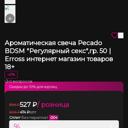
Next slide
Ароматическая свеча Pecado
BDSM "Регулярный секс",гр. 50 |
Erross интернет магазин товаров
18+
-
41
%
•
0 вопросов
Загрузка
Скидки до
10
% для юрлиц
527
₽
/ розница
896
₽
806
₽
474
₽
опт
Сплит
без переплат
004
%
Хочу дешевле