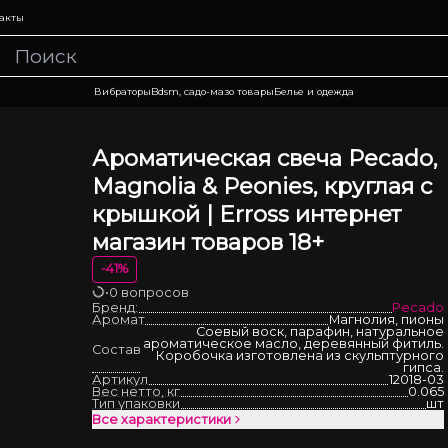
акты
Вибраторы
Bdsm, садо-мазо товары
Белье и одежда
Ароматическая свеча Рecado,
Magnolia & Peonies, круглая с
крышкой | Erross интернет
магазин товаров 18+
-
41
%
•
0 вопросов
Загрузка
Бренд:
Pecado
Аромат
Магнолия, пионы
Соевый воск, парафин, натуральное
ароматическое масло, деревянный фитиль.
Состав
Коробочка изготовлена из скульптурного
гипса.
Артикул
12018-03
Вес нетто, кг
0.065
Тип упаковки
шт
Все характеристики