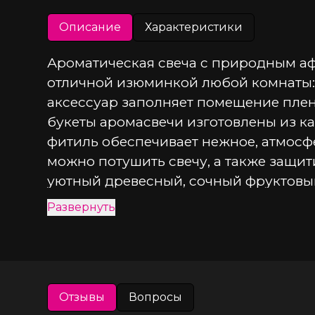
Описание
Характеристики
Ароматическая свеча с природным афр
отличной изюминкой любой комнаты: г
аксессуар заполняет помещение плен
букеты аромасвечи изготовлены из к
фитиль обеспечивает нежное, атмосф
можно потушить свечу, а также защити
уютный древесный, сочный фруктовый
впечатления и магическое чувство р
Развернуть
Аромат: Магнолия и пионы • Верхние н
магнолия • Базовые ноты - пудра, амб
• 100 % ручная работа.
Отзывы
Вопросы