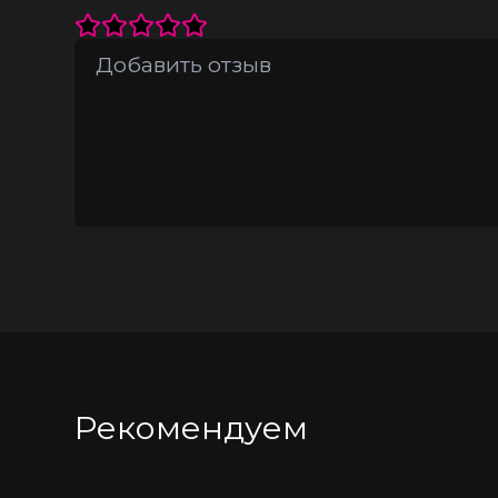
• Время горения около 32 часов.
• Вес нетто 65 гр.
Меры предосторожности Соблюдайте п
присмотра.
Состав Соевый воск, парафин, натура
скульптурного гипса.
Чтобы свеча служила вам долго, вот п
Зажигать только длинной спичкой чт
Рекомендуем
Чтобы свеча пахла «как надо» , верхни