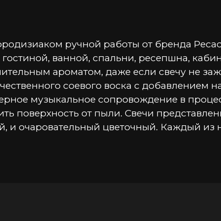
одизиаком ручной работы от бренда Pecado 
остиной, ванной, спальни, ресепшна, кабине
ительным ароматом, даже если свечу не заж
ачественного соевого воска с добавлением 
ерное музыкальное сопровождение в процес
ть поверхность от пыли. Свечи представлены
, и очаровательный цветочный. Каждый из 
асслабления
оты - бергамот, цветы вишни • Сердце аромат
ра