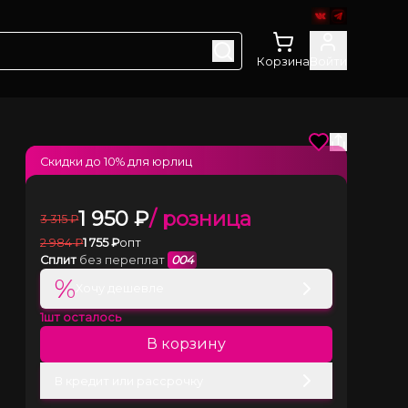
Корзина
Войти
Скидки до
10
% для юрлиц
1 950
₽
/ розница
3 315
₽
2 984
₽
1 755
₽
опт
Сплит
без переплат
004
%
Хочу дешевле
1
шт осталось
В корзину
В кредит или рассрочку