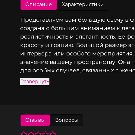
Описание
Характеристики
Представляем вам большую свечу в фо
создана с большим вниманием к детал
реалистичность и элегантность. Ее ф
красоту и грацию. Большой размер эт
интерьера или особого мероприятия. 
значение вашему пространству. Она т
для особых случаев, связанных с женс
исключительное и впечатляющее прои
Развернуть
● 100 % ручная работа.
● Высота свечи - 22 см.
Отзывы
Вопросы
● Общий вес 850 гр.