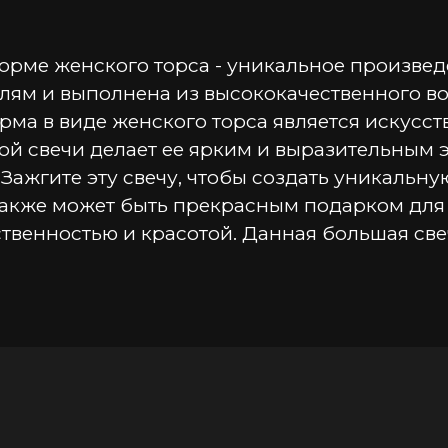
рме женского торса - уникальное произведен
ям и выполнена из высококачественного вос
орма в виде женского торса является искусст
ой свечи делает ее ярким и выразительным 
Зажгите эту свечу, чтобы создать уникальну
акже может быть прекрасным подарком для те
твенностью и красотой. Данная большая свеч
зведение искусства.