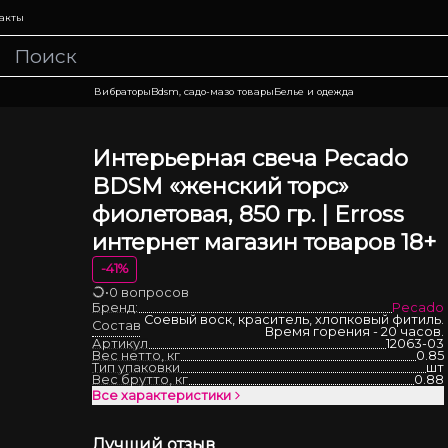
акты
Вибраторы
Bdsm, садо-мазо товары
Белье и одежда
Интерьерная свеча Pecado
BDSM «женский торс»
фиолетовая, 850 гр. | Erross
интернет магазин товаров 18+
-
41
%
•
0 вопросов
Загрузка
Бренд:
Pecado
Соевый воск, краситель, хлопковый фитиль.
Состав
Время горения - 20 часов.
Артикул
12063-03
Вес нетто, кг
0.85
Тип упаковки
шт
Вес брутто, кг
0.88
Все характеристики
Лучший отзыв