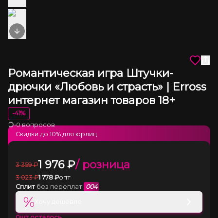
Next slide
Романтическая игра Штучки-
дрючки «Любовь и страсть» | Erross
интернет магазин товаров 18+
-
41
%
•
0 вопросов
Загрузка
Скидки до
10
% для юрлиц
1 976
₽
/ розница
3 359
₽
3 023
₽
1 778
₽
опт
Сплит
без переплат
004
%
Хочу дешевле
0
шт осталось