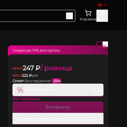
Корзина
Войти
Скидки до
10
% для юрлиц
247
₽
/ розница
420
₽
377
₽
222
₽
опт
Сплит
без переплат
004
%
Хочу дешевле
0
шт осталось
В корзину
В кредит или рассрочку