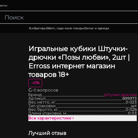
акты
Вибраторы
Bdsm, садо-мазо товары
Белье и одежда
Игральные кубики Штучки-
дрючки «Позы любви», 2шт |
Erross интернет магазин
товаров 18+
-
41
%
•
0 вопросов
Загрузка
Бренд:
Штучки-дрючки
Артикул
699973
Вес нетто, кг
0.023
Тип упаковки
шт
Вес брутто, кг
0.026
Длина упаковки, м
0.03
Все характеристики
Лучший отзыв