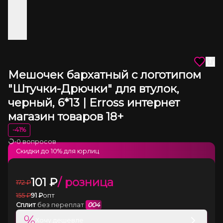
Мешочек бархатный с логотипом
"Штучки-Дрючки" для втулок,
черный, 6*13 | Erross интернет
магазин товаров 18+
-
41
%
•
0 вопросов
Загрузка
Скидки до
10
% для юрлиц
101
₽
/ розница
172
₽
155
₽
91
₽
опт
Сплит
без переплат
004
%
Хочу дешевле