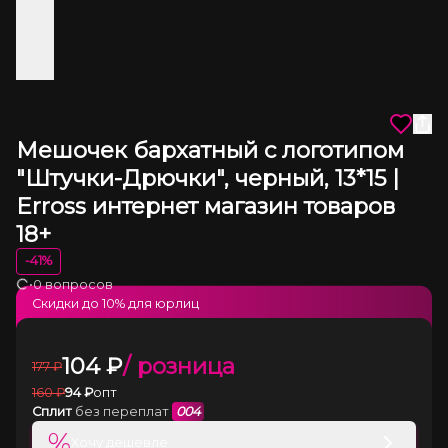
Мешочек бархатный с логотипом
"Штучки-Дрючки", черный, 13*15 |
Erross интернет магазин товаров
18+
-
41
%
•
0 вопросов
Загрузка
Скидки до
10
% для юрлиц
104
₽
/ розница
177
₽
160
₽
94
₽
опт
Сплит
без переплат
004
%
Хочу дешевле