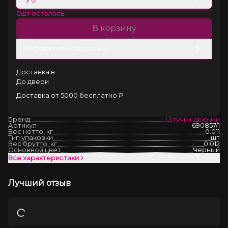
0
шт осталось
В корзину
В кредит или рассрочку
Доставка в
До двери
Доставка от 5000 бесплатно ₽
Бренд:
Штучки-дрючки
Артикул
690857/1
Вес нетто, кг
0.011
Тип упаковки
шт
Вес брутто, кг
0.012
Основной цвет
Черный
Все характеристики
Лучший отзыв
Загрузка