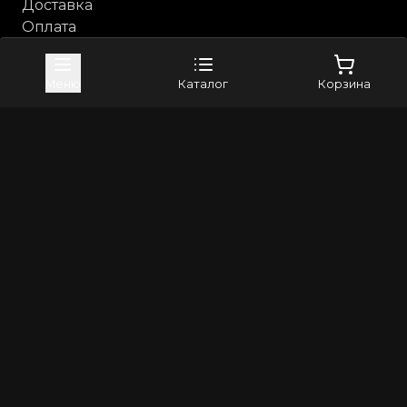
Доставка
Оплата
Возврат и обмен
Каталог
Меню
Каталог
Корзина
Анальные игрушки
Бдсм, фетиш
Косметика с феромонами
Компания
Контакты
Бренды
4sexdreaM
Adrien Lastic
+79373982024
8(800)5506265
info@erross.ru
©
2026
Все права защищены | Erross - первый маркетплейс
18+. Интернет магазин для взрослых! Секс шоп с
анонимной доставкой по России
Политика конфиденциальности