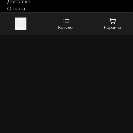
Доставка
Оплата
Возврат и обмен
Каталог
Меню
Каталог
Корзина
Анальные игрушки
Бдсм, фетиш
Косметика с феромонами
Компания
Контакты
Бренды
4sexdreaM
Adrien Lastic
+79373982024
8(800)5506265
info@erross.ru
©
2026
Все права защищены | Erross - первый маркетплейс
18+. Интернет магазин для взрослых! Секс шоп с
анонимной доставкой по России
Политика конфиденциальности