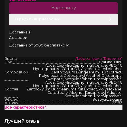
В корзину
В кредит или рассрочку
Доставка в
До двери
Доставка от 5000 бесплатно ₽
Бренд:
Лаборатория "Биоритм"
Пол
Для женщин
Aqua, Caprylic/Capric Triglyceride, PEG-40
Hydrogenated Castor Oil, Glycerin, Оleyl Alcohol,
Composition
Zanthoxylum Bungeanum Fruit Extract,
Polysiloxane, Cetostearyl Alcohol, Diisopropyl
Adipate, Methylparaben, Propylparaben.
Aqua, Caprylic/Capric Triglyceride, PEG-40
Hydrogenated Castor Oil, Glycerin, Оleyl Alcohol,
Состав
Zanthoxylum Bungeanum Fruit Extract, Polysiloxane,
Cetostearyl Alcohol, Diisopropyl Adipate,
Methylparaben, Propylparaben.
Эффект
Возбуждающий
Артикул
23183
Все характеристики
Лучший отзыв