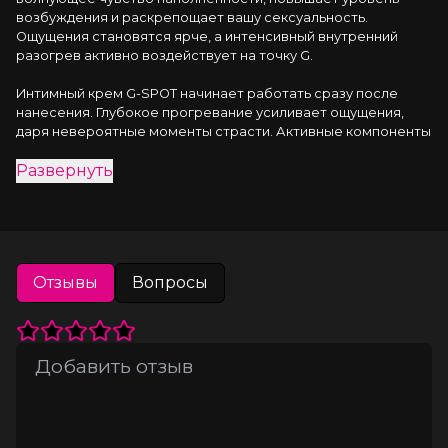
возбуждения и раскрепощает вашу сексуальность. 
Ощущения становятся ярче, а интенсивный внутренний 
разогрев активно воздействует на точку G.
Интимный крем G-SPOT начинает работать сразу после 
нанесения. Глубокое прогревание усиливает ощущения, 
даря невероятные моменты страсти. Активные компоненты 
стимулируют зону G, воздействуя на нервные окончания.
Развернуть
Активный состав обеспечивает экономичный расход 
крема, а с удобным дозатором вы сможете наносить крем 
точечно, контролируя количество. Почувствуйте, как 
каждое прикосновение становится более интенсивным и 
страстным. Откройте новые грани своего удовольствия с 
Отзывы
Вопросы
этим стимулирующим кремом. Погрузитесь в мир ярких 
ощущений и незабываемых моментов.
Способ применения:
 Нанесите небольшое количество 
крема на область G перед интимной близостью. 
Регулируйте количество индивидуально, начиная с одной 
порции.