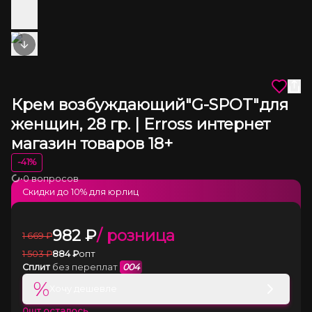
Next slide
Крем возбуждающий"G-SPOT"для
женщин, 28 гр. | Erross интернет
магазин товаров 18+
-
41
%
•
0 вопросов
Загрузка
Скидки до
10
% для юрлиц
982
₽
/ розница
1 669
₽
1 503
₽
884
₽
опт
Сплит
без переплат
004
%
Хочу дешевле
0
шт осталось