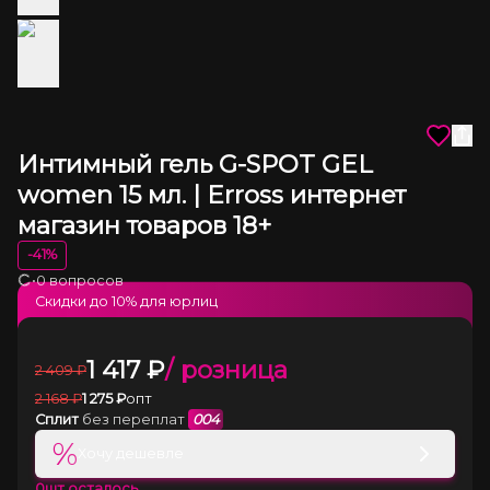
Интимный гель G-SPOT GEL
women 15 мл. | Erross интернет
магазин товаров 18+
-
41
%
•
0 вопросов
Загрузка
Скидки до
10
% для юрлиц
1 417
₽
/ розница
2 409
₽
2 168
₽
1 275
₽
опт
Сплит
без переплат
004
%
Хочу дешевле
0
шт осталось