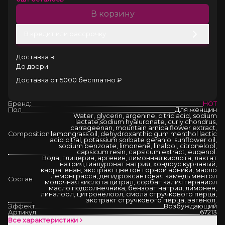
В корзину
В кредит или рассрочку
Доставка в
До двери
Доставка от 5000 бесплатно ₽
Бренд:
HOT
Пол
Для женщин
Water, glycerin, argenine, citric acid, sodium
lactate,sodium hyaluronate, curly chondrus,
carrageenan, mountain arnica flower extract,
Composition
lemongrass oil, dehydroxanthic gum menthol lactic
acid citral, potassium sorbate geraniol sunflower oil,
sodium benzoate, limonene, linalool, citronelool,
capsicum resin, capsicum extract, eugenol.
Вода, глицерин, аргенин, лимонная кислота, лактат
натрия,гиалуронат натрия, хондрус курчавый,
каррагенан, экстракт цветов горной арники, масло
лемонграсса, дегидроксантовая камедь ментол
Состав
молочная кислота цитрал, сорбат калия гераниол
масло подсолнечника, бензоат натрия, лимонен,
линалоол, цитронелоол, смола стручкового перца,
экстракт стручкового перца, эвгенол.
Эффект
Возбуждающий
Артикул
67213
Все характеристики