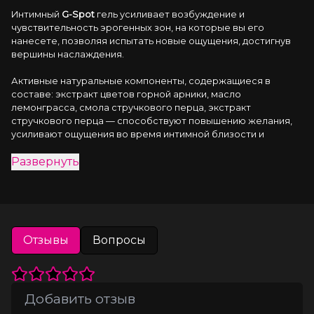
Интимный 
G-Spot
 гель усиливает возбуждение и 
чувствительность эрогенных зон, на которые вы его 
нанесете, позволяя испытать новые ощущения, достигнув 
вершины наслаждения.
Активные натуральные компоненты, содержащиеся в 
составе: экстракт цветов горной арники, масло 
лемонграсса, смола стручкового перца, экстракт 
стручкового перца — способствуют повышению желания, 
усиливают ощущения во время интимной близости и 
пробуждают чувство наслаждения, сопровождающее вас 
Развернуть
вплоть до достижения желанного оргазма.
Вы испытаете новый вид удовольствия, а ваш партнер при 
виде вашего наслаждения будет возбуждаться еще больше 
и вы оба окажетесь на пике блаженства. Гель обладает 
расслабляющим цветочным ароматом.
Отзывы
Вопросы
А благодря активным веществам в составе гель оказывает 
стимулирующий, ухаживающий и разогревающий с легким 
покалыванием эффекты.
Особенности геля: